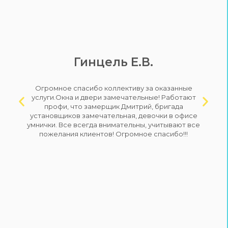
Гинцель Е.В.
Огромное спасибо коллективу за оказанные
Previous
Next
услуги.Окна и двери замечательные! Работают
профи, что замерщик Дмитрий, бригада
установщиков замечательная, девочки в офисе
умнички. Все всегда внимательны, учитывают все
пожелания клиентов! Огромное спасибо!!!