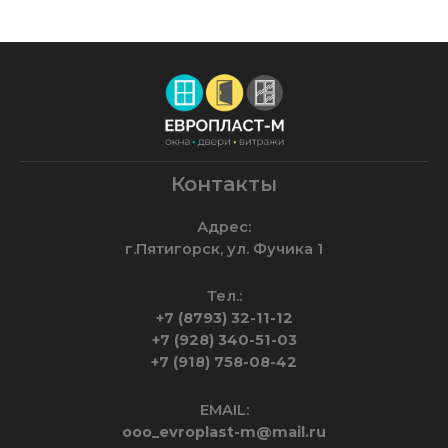
Контакты
Адрес:
г.Пятигорск, ул. Фучика 1
Тел.:
+7 (8793) 32-11-12
+7 (928) 340-51-03
+7 (918) 758-08-42
EMAIL:
ooo_evroplast-m@mail.ru