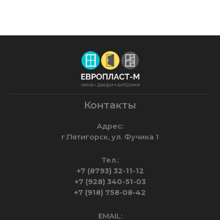
Контакты
Адрес:
г.Пятигорск, ул. Фучика 1
Тел.:
+7 (8793) 32-11-12
+7 (928) 340-51-03
+7 (918) 758-08-42
EMAIL: