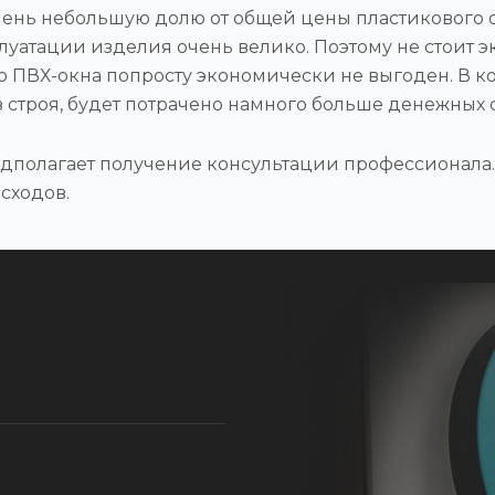
чень небольшую долю от общей цены пластикового о
уатации изделия очень велико. Поэтому не стоит эк
ю ПВХ-окна попросту экономически не выгоден. В к
строя, будет потрачено намного больше денежных с
дполагает получение консультации профессионала.
сходов.