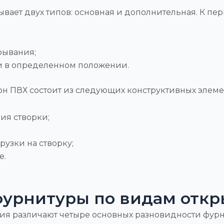
вает двух типов: основная и дополнительная. К пер
рывания;
 в определенном положении.
н ПВХ состоит из следующих конструктивных элеме
ия створки;
узки на створку;
е.
фурнитуры по видам отк
ния различают четыре основных разновидности фурн